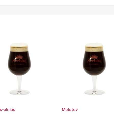
s-almás
Molotov