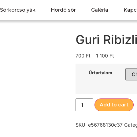
Sörkorcsolyák
Hordó sör
Galéria
Kapc
Guri Ribizl
700
Ft
–
1 100
Ft
Űrtartalom
Add to cart
SKU:
e56768130c37
Cate