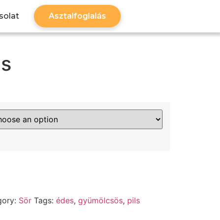
solat
Asztalfoglalás
is
gory:
Sör
Tags:
édes
,
gyümölcsös
,
pils