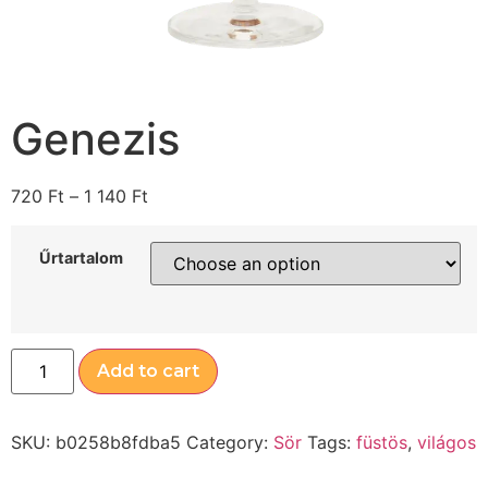
Genezis
720
Ft
–
1 140
Ft
Űrtartalom
Add to cart
SKU:
b0258b8fdba5
Category:
Sör
Tags:
füstös
,
világos