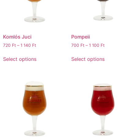
Komlós Juci
Pompeii
720
Ft
–
1 140
Ft
700
Ft
–
1 100
Ft
Select options
Select options