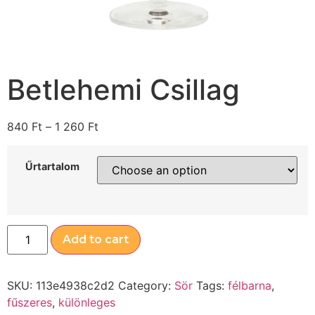
Betlehemi Csillag
840
Ft
–
1 260
Ft
Űrtartalom
Add to cart
SKU:
113e4938c2d2
Category:
Sör
Tags:
félbarna
,
fűszeres
,
különleges