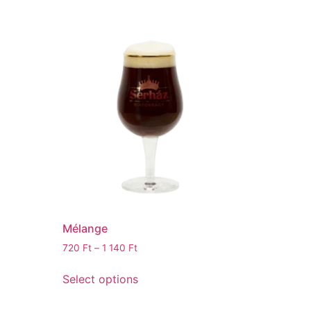
Mélange
720
Ft
–
1 140
Ft
Select options