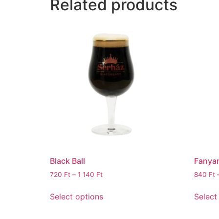
Related products
Black Ball
Fanyar
720
Ft
–
1 140
Ft
840
Ft
Select options
Select