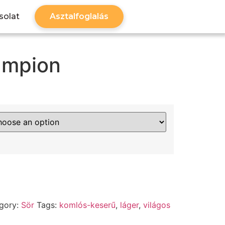
solat
Asztalfoglalás
ampion
gory:
Sör
Tags:
komlós-keserű
,
láger
,
világos