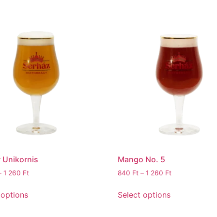
 Unikornis
Mango No. 5
–
1 260
Ft
840
Ft
–
1 260
Ft
 options
Select options