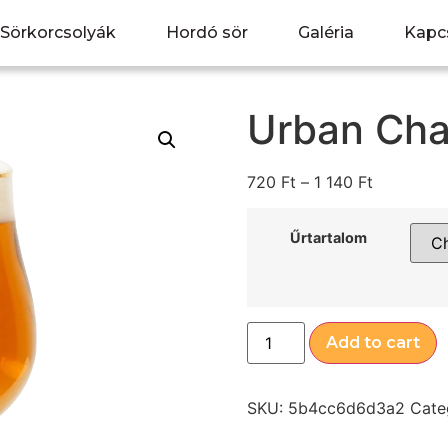
Sörkorcsolyák
Hordó sör
Galéria
Kapc
Urban Ch
720
Ft
–
1 140
Ft
Űrtartalom
Add to cart
SKU:
5b4cc6d6d3a2
Cate