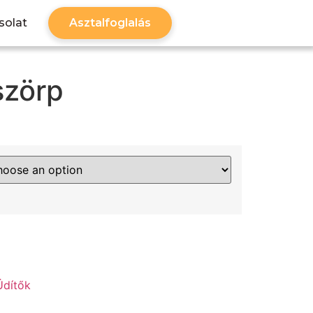
solat
Asztalfoglalás
szörp
Üdítők