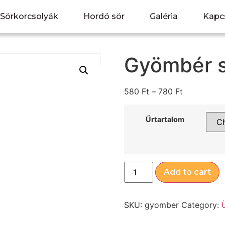
Sörkorcsolyák
Hordó sör
Galéria
Kapc
Gyömbér 
580
Ft
–
780
Ft
Űrtartalom
Add to cart
SKU:
gyomber
Category: