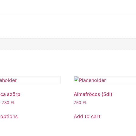
ca szörp
Almafröccs (5dl)
–
780
Ft
750
Ft
 options
Add to cart