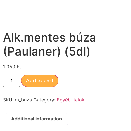
Alk.mentes búza
(Paulaner) (5dl)
1 050
Ft
Add to cart
SKU:
m_buza
Category:
Egyéb italok
Additional information